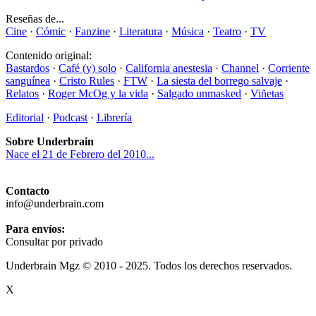
Reseñas de...
Cine
·
Cómic
·
Fanzine
·
Literatura
·
Música
·
Teatro
·
TV
Contenido original:
Bastardos
·
Café (y) solo
·
California anestesia
·
Channel
·
Corriente
sanguínea
·
Cristo Rules
·
FTW
·
La siesta del borrego salvaje
·
Relatos
·
Roger McOg y la vida
·
Salgado unmasked
·
Viñetas
Editorial
·
Podcast
·
Librería
Sobre Underbrain
Nace el 21 de Febrero del 2010...
Contacto
info@underbrain.com
Para envíos:
Consultar por privado
Underbrain Mgz © 2010 - 2025. Todos los derechos reservados.
X