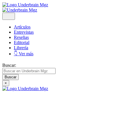
Artículos
Entrevistas
Reseñas
Editorial
Librería
👇 Ver más
Buscar:
×