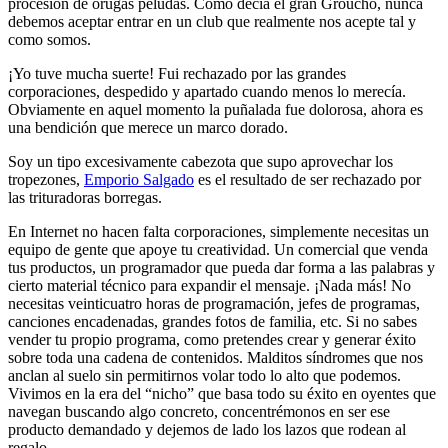
procesión de orugas peludas. Como decía el gran Groucho, nunca
debemos aceptar entrar en un club que realmente nos acepte tal y
como somos.
¡Yo tuve mucha suerte! Fui rechazado por las grandes
corporaciones, despedido y apartado cuando menos lo merecía.
Obviamente en aquel momento la puñalada fue dolorosa, ahora es
una bendición que merece un marco dorado.
Soy un tipo excesivamente cabezota que supo aprovechar los
tropezones,
Emporio Salgado
es el resultado de ser rechazado por
las trituradoras borregas.
En Internet no hacen falta corporaciones, simplemente necesitas un
equipo de gente que apoye tu creatividad. Un comercial que venda
tus productos, un programador que pueda dar forma a las palabras y
cierto material técnico para expandir el mensaje. ¡Nada más! No
necesitas veinticuatro horas de programación, jefes de programas,
canciones encadenadas, grandes fotos de familia, etc. Si no sabes
vender tu propio programa, como pretendes crear y generar éxito
sobre toda una cadena de contenidos. Malditos síndromes que nos
anclan al suelo sin permitirnos volar todo lo alto que podemos.
Vivimos en la era del “nicho” que basa todo su éxito en oyentes que
navegan buscando algo concreto, concentrémonos en ser ese
producto demandado y dejemos de lado los lazos que rodean al
regalo.