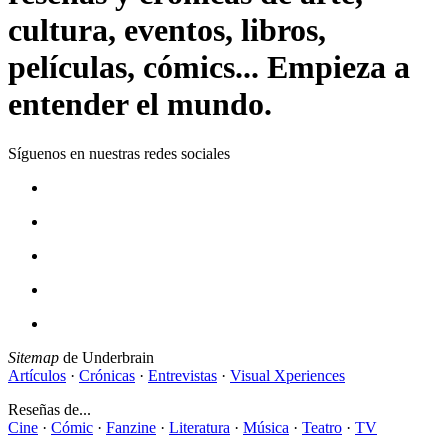
cultura, eventos, libros,
películas, cómics... Empieza a
entender el mundo.
Síguenos en nuestras redes sociales
Sitemap
de Underbrain
Artículos
·
Crónicas
·
Entrevistas
·
Visual Xperiences
Reseñas de...
Cine
·
Cómic
·
Fanzine
·
Literatura
·
Música
·
Teatro
·
TV