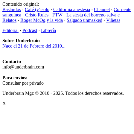
Contenido original:
Bastardos
·
Café (y) solo
·
California anestesia
·
Channel
·
Corriente
sanguínea
·
Cristo Rules
·
FTW
·
La siesta del borrego salvaje
·
Relatos
·
Roger McOg y la vida
·
Salgado unmasked
·
Viñetas
Editorial
·
Podcast
·
Librería
Sobre Underbrain
Nace el 21 de Febrero del 2010...
Contacto
info@underbrain.com
Para envíos:
Consultar por privado
Underbrain Mgz © 2010 - 2025. Todos los derechos reservados.
X