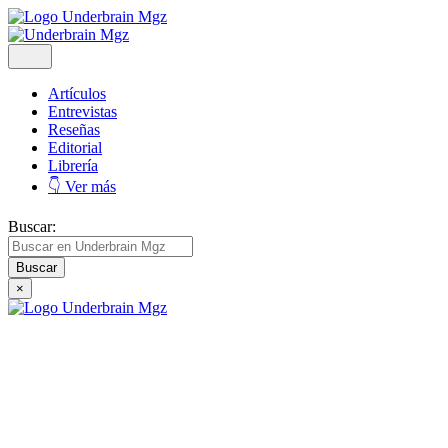
Artículos
Entrevistas
Reseñas
Editorial
Librería
👇 Ver más
Buscar:
×