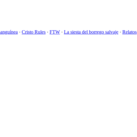
sanguínea
·
Cristo Rules
·
FTW
·
La siesta del borrego salvaje
·
Relatos