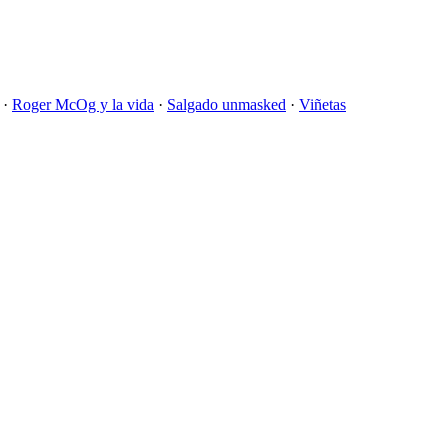
·
Roger McOg y la vida
·
Salgado unmasked
·
Viñetas