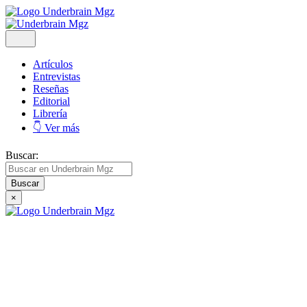
Artículos
Entrevistas
Reseñas
Editorial
Librería
👇 Ver más
Buscar:
×