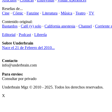
Artículos
·
Crónicas
·
Entrevistas
·
Visual Xperiences
Reseñas de...
Cine
·
Cómic
·
Fanzine
·
Literatura
·
Música
·
Teatro
·
TV
Contenido original:
Bastardos
·
Café (y) solo
·
California anestesia
·
Channel
·
Corriente 
Editorial
·
Podcast
·
Librería
Sobre Underbrain
Nace el 21 de Febrero del 2010...
Contacto
info@underbrain.com
Para envíos:
Consultar por privado
Underbrain Mgz © 2010 - 2025. Todos los derechos reservados.
X