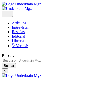
Artículos
Entrevistas
Reseñas
Editorial
Librería
👇 Ver más
Buscar:
×