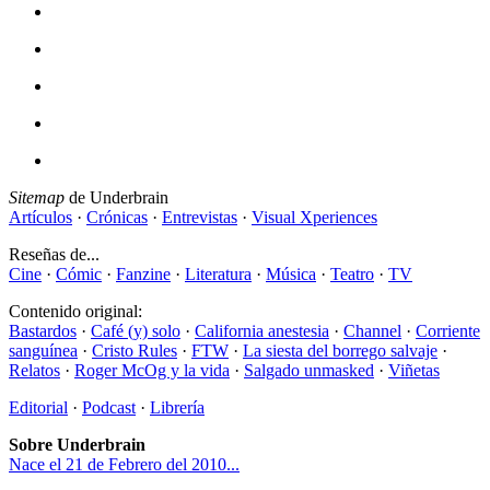
Sitemap
de Underbrain
Artículos
·
Crónicas
·
Entrevistas
·
Visual Xperiences
Reseñas de...
Cine
·
Cómic
·
Fanzine
·
Literatura
·
Música
·
Teatro
·
TV
Contenido original:
Bastardos
·
Café (y) solo
·
California anestesia
·
Channel
·
Corriente
sanguínea
·
Cristo Rules
·
FTW
·
La siesta del borrego salvaje
·
Relatos
·
Roger McOg y la vida
·
Salgado unmasked
·
Viñetas
Editorial
·
Podcast
·
Librería
Sobre Underbrain
Nace el 21 de Febrero del 2010...