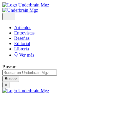
Artículos
Entrevistas
Reseñas
Editorial
Librería
👇 Ver más
Buscar:
×