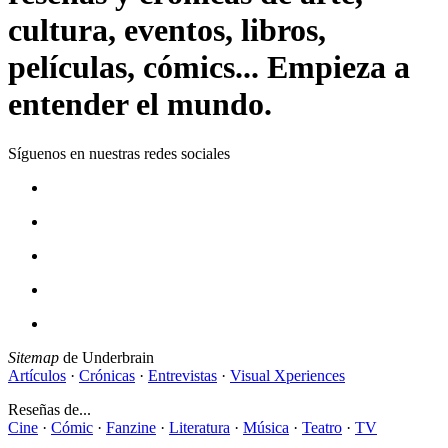
cultura, eventos, libros,
películas, cómics... Empieza a
entender el mundo.
Síguenos en nuestras redes sociales
Sitemap
de Underbrain
Artículos
·
Crónicas
·
Entrevistas
·
Visual Xperiences
Reseñas de...
Cine
·
Cómic
·
Fanzine
·
Literatura
·
Música
·
Teatro
·
TV