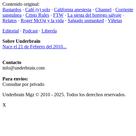
Contenido original:
Bastardos
·
Café (y) solo
·
California anestesia
·
Channel
·
Corriente
sanguínea
·
Cristo Rules
·
FTW
·
La siesta del borrego salvaje
·
Relatos
·
Roger McOg y la vida
·
Salgado unmasked
·
Viñetas
Editorial
·
Podcast
·
Librería
Sobre Underbrain
Nace el 21 de Febrero del 2010...
Contacto
info@underbrain.com
Para envíos:
Consultar por privado
Underbrain Mgz © 2010 - 2025. Todos los derechos reservados.
X