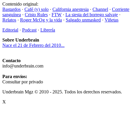
Contenido original:
Bastardos
·
Café (y) solo
·
California anestesia
·
Channel
·
Corriente
sanguínea
·
Cristo Rules
·
FTW
·
La siesta del borrego salvaje
·
Relatos
·
Roger McOg y la vida
·
Salgado unmasked
·
Viñetas
Editorial
·
Podcast
·
Librería
Sobre Underbrain
Nace el 21 de Febrero del 2010...
Contacto
info@underbrain.com
Para envíos:
Consultar por privado
Underbrain Mgz © 2010 - 2025. Todos los derechos reservados.
X