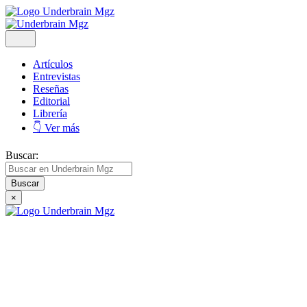
Artículos
Entrevistas
Reseñas
Editorial
Librería
👇 Ver más
Buscar:
×