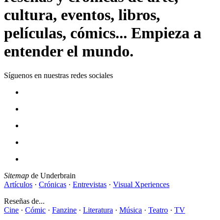
cultura, eventos, libros,
películas, cómics... Empieza a
entender el mundo.
Síguenos en nuestras redes sociales
Sitemap
de Underbrain
Artículos
·
Crónicas
·
Entrevistas
·
Visual Xperiences
Reseñas de...
Cine
·
Cómic
·
Fanzine
·
Literatura
·
Música
·
Teatro
·
TV