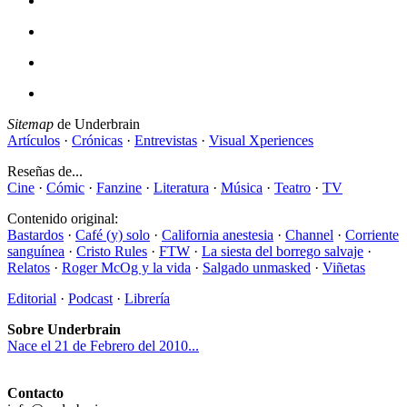
Sitemap
de Underbrain
Artículos
·
Crónicas
·
Entrevistas
·
Visual Xperiences
Reseñas de...
Cine
·
Cómic
·
Fanzine
·
Literatura
·
Música
·
Teatro
·
TV
Contenido original:
Bastardos
·
Café (y) solo
·
California anestesia
·
Channel
·
Corriente
sanguínea
·
Cristo Rules
·
FTW
·
La siesta del borrego salvaje
·
Relatos
·
Roger McOg y la vida
·
Salgado unmasked
·
Viñetas
Editorial
·
Podcast
·
Librería
Sobre Underbrain
Nace el 21 de Febrero del 2010...
Contacto