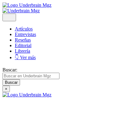
Artículos
Entrevistas
Reseñas
Editorial
Librería
👇 Ver más
Buscar:
×