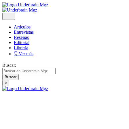
Artículos
Entrevistas
Reseñas
Editorial
Librería
👇 Ver más
Buscar:
×