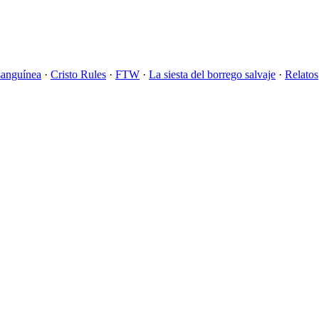
sanguínea
·
Cristo Rules
·
FTW
·
La siesta del borrego salvaje
·
Relatos