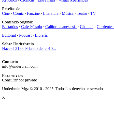
Artículos
·
Crónicas
·
Entrevistas
·
Visual Xperiences
Reseñas de...
Cine
·
Cómic
·
Fanzine
·
Literatura
·
Música
·
Teatro
·
TV
Contenido original:
Bastardos
·
Café (y) solo
·
California anestesia
·
Channel
·
Corriente 
Editorial
·
Podcast
·
Librería
Sobre Underbrain
Nace el 21 de Febrero del 2010...
Contacto
info@underbrain.com
Para envíos:
Consultar por privado
Underbrain Mgz © 2010 - 2025. Todos los derechos reservados.
X