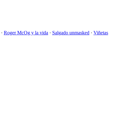
·
Roger McOg y la vida
·
Salgado unmasked
·
Viñetas