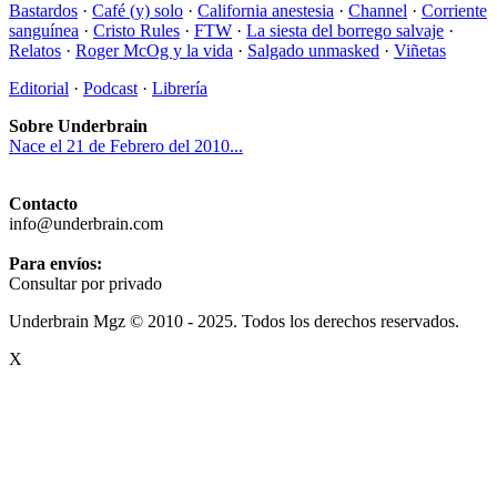
Bastardos
·
Café (y) solo
·
California anestesia
·
Channel
·
Corriente
sanguínea
·
Cristo Rules
·
FTW
·
La siesta del borrego salvaje
·
Relatos
·
Roger McOg y la vida
·
Salgado unmasked
·
Viñetas
Editorial
·
Podcast
·
Librería
Sobre Underbrain
Nace el 21 de Febrero del 2010...
Contacto
info@underbrain.com
Para envíos:
Consultar por privado
Underbrain Mgz © 2010 - 2025. Todos los derechos reservados.
X