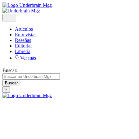
Artículos
Entrevistas
Reseñas
Editorial
Librería
👇 Ver más
Buscar:
×