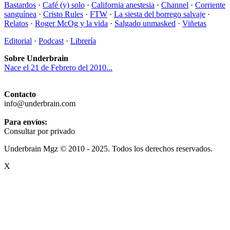
Bastardos
·
Café (y) solo
·
California anestesia
·
Channel
·
Corriente
sanguínea
·
Cristo Rules
·
FTW
·
La siesta del borrego salvaje
·
Relatos
·
Roger McOg y la vida
·
Salgado unmasked
·
Viñetas
Editorial
·
Podcast
·
Librería
Sobre Underbrain
Nace el 21 de Febrero del 2010...
Contacto
info@underbrain.com
Para envíos:
Consultar por privado
Underbrain Mgz © 2010 - 2025. Todos los derechos reservados.
X