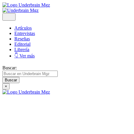
Artículos
Entrevistas
Reseñas
Editorial
Librería
👇 Ver más
Buscar:
×