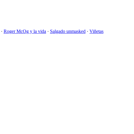
·
Roger McOg y la vida
·
Salgado unmasked
·
Viñetas