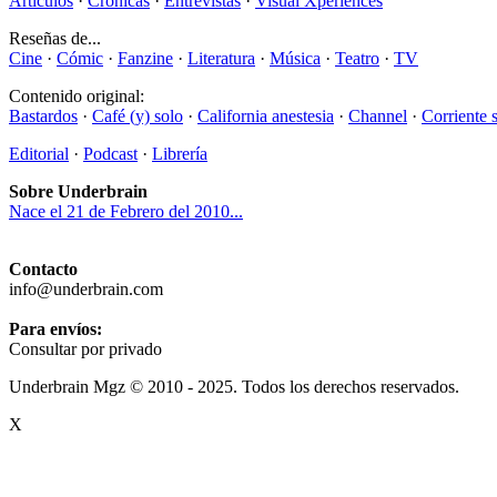
Artículos
·
Crónicas
·
Entrevistas
·
Visual Xperiences
Reseñas de...
Cine
·
Cómic
·
Fanzine
·
Literatura
·
Música
·
Teatro
·
TV
Contenido original:
Bastardos
·
Café (y) solo
·
California anestesia
·
Channel
·
Corriente 
Editorial
·
Podcast
·
Librería
Sobre Underbrain
Nace el 21 de Febrero del 2010...
Contacto
info@underbrain.com
Para envíos:
Consultar por privado
Underbrain Mgz © 2010 - 2025. Todos los derechos reservados.
X