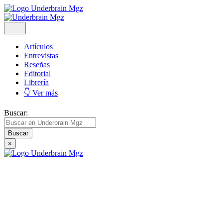
Artículos
Entrevistas
Reseñas
Editorial
Librería
👇 Ver más
Buscar:
×