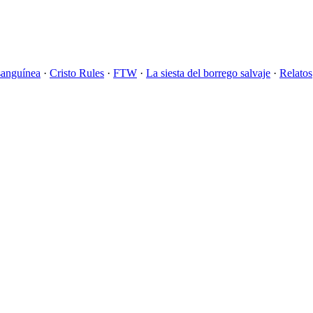
sanguínea
·
Cristo Rules
·
FTW
·
La siesta del borrego salvaje
·
Relatos