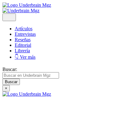
Artículos
Entrevistas
Reseñas
Editorial
Librería
👇 Ver más
Buscar:
×