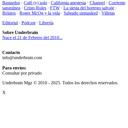
Bastardos
·
Café (y) solo
·
California anestesia
·
Channel
·
Corriente
sanguínea
·
Cristo Rules
·
FTW
·
La siesta del borrego salvaje
·
Relatos
·
Roger McOg y la vida
·
Salgado unmasked
·
Viñetas
Editorial
·
Podcast
·
Librería
Sobre Underbrain
Nace el 21 de Febrero del 2010...
Contacto
info@underbrain.com
Para envíos:
Consultar por privado
Underbrain Mgz © 2010 - 2025. Todos los derechos reservados.
X