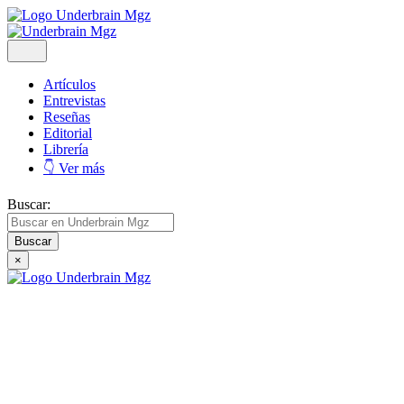
Artículos
Entrevistas
Reseñas
Editorial
Librería
👇 Ver más
Buscar:
×