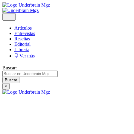
Artículos
Entrevistas
Reseñas
Editorial
Librería
👇 Ver más
Buscar:
×