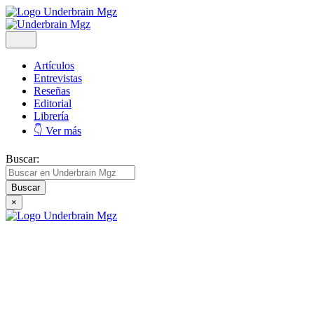
Artículos
Entrevistas
Reseñas
Editorial
Librería
👇 Ver más
Buscar:
×