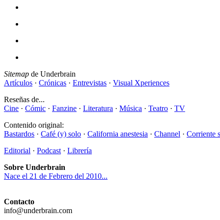
Sitemap
de Underbrain
Artículos
·
Crónicas
·
Entrevistas
·
Visual Xperiences
Reseñas de...
Cine
·
Cómic
·
Fanzine
·
Literatura
·
Música
·
Teatro
·
TV
Contenido original:
Bastardos
·
Café (y) solo
·
California anestesia
·
Channel
·
Corriente 
Editorial
·
Podcast
·
Librería
Sobre Underbrain
Nace el 21 de Febrero del 2010...
Contacto
info@underbrain.com