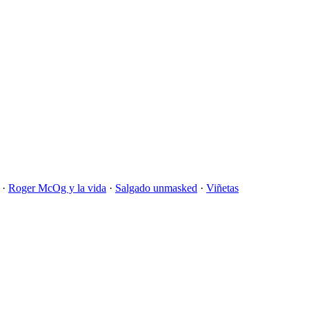
·
Roger McOg y la vida
·
Salgado unmasked
·
Viñetas