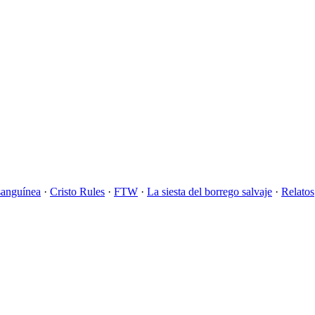
sanguínea
·
Cristo Rules
·
FTW
·
La siesta del borrego salvaje
·
Relatos