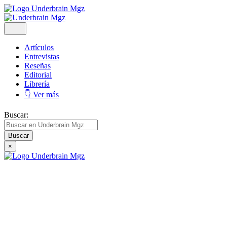
Artículos
Entrevistas
Reseñas
Editorial
Librería
👇 Ver más
Buscar:
×