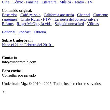
Cine
·
Cómic
·
Fanzine
·
Literatura
·
Música
·
Teatro
·
TV
Contenido original:
Bastardos
·
Café (y) solo
·
California anestesia
·
Channel
·
Corriente
sanguínea
·
Cristo Rules
·
FTW
·
La siesta del borrego salvaje
·
Relatos
·
Roger McOg y la vida
·
Salgado unmasked
·
Viñetas
Editorial
·
Podcast
·
Librería
Sobre Underbrain
Nace el 21 de Febrero del 2010...
Contacto
info@underbrain.com
Para envíos:
Consultar por privado
Underbrain Mgz © 2010 - 2025. Todos los derechos reservados.
X