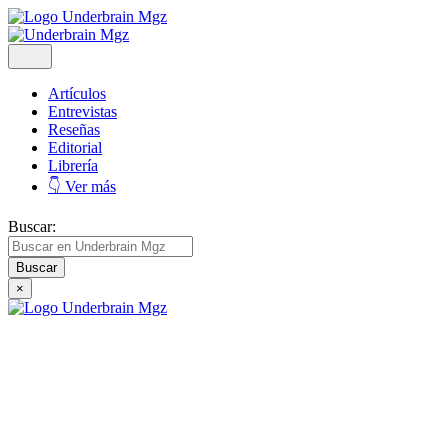
Artículos
Entrevistas
Reseñas
Editorial
Librería
👇 Ver más
Buscar:
×