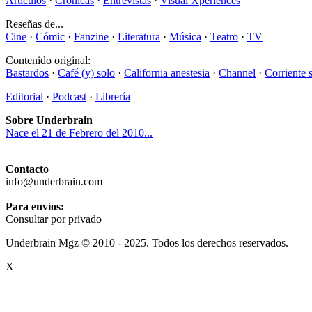
Artículos
·
Crónicas
·
Entrevistas
·
Visual Xperiences
Reseñas de...
Cine
·
Cómic
·
Fanzine
·
Literatura
·
Música
·
Teatro
·
TV
Contenido original:
Bastardos
·
Café (y) solo
·
California anestesia
·
Channel
·
Corriente 
Editorial
·
Podcast
·
Librería
Sobre Underbrain
Nace el 21 de Febrero del 2010...
Contacto
info@underbrain.com
Para envíos:
Consultar por privado
Underbrain Mgz © 2010 - 2025. Todos los derechos reservados.
X