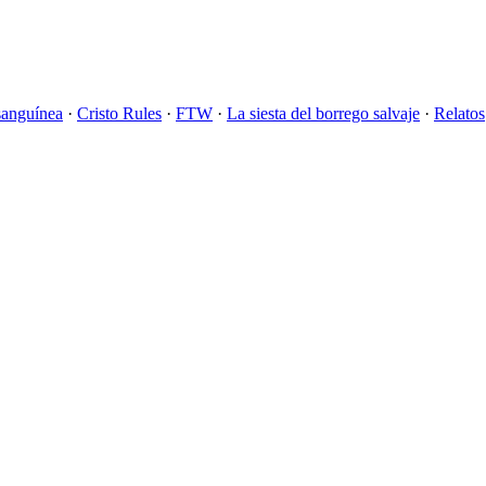
sanguínea
·
Cristo Rules
·
FTW
·
La siesta del borrego salvaje
·
Relatos