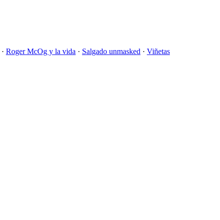
·
Roger McOg y la vida
·
Salgado unmasked
·
Viñetas