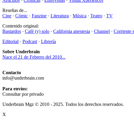
Artículos
·
Crónicas
·
Entrevistas
·
Visual Xperiences
Reseñas de...
Cine
·
Cómic
·
Fanzine
·
Literatura
·
Música
·
Teatro
·
TV
Contenido original:
Bastardos
·
Café (y) solo
·
California anestesia
·
Channel
·
Corriente 
Editorial
·
Podcast
·
Librería
Sobre Underbrain
Nace el 21 de Febrero del 2010...
Contacto
info@underbrain.com
Para envíos:
Consultar por privado
Underbrain Mgz © 2010 - 2025. Todos los derechos reservados.
X