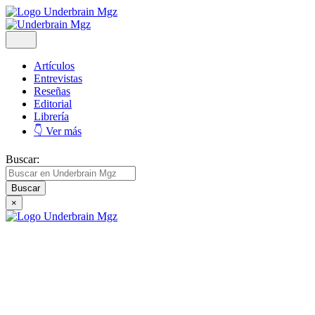
Artículos
Entrevistas
Reseñas
Editorial
Librería
👇 Ver más
Buscar:
×