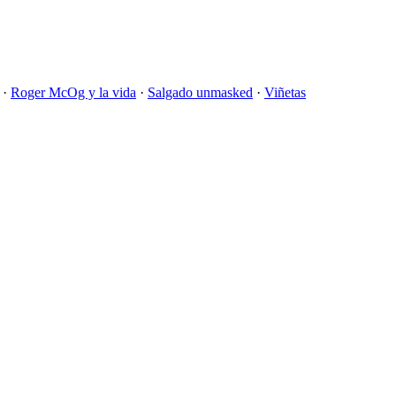
·
Roger McOg y la vida
·
Salgado unmasked
·
Viñetas