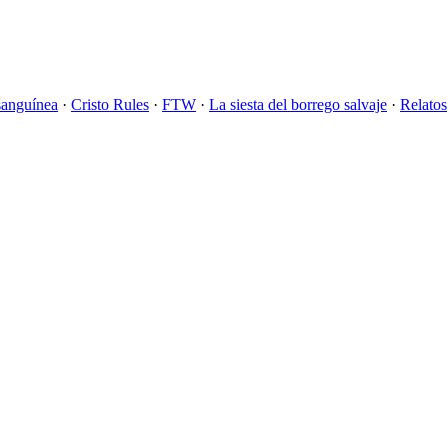
sanguínea
·
Cristo Rules
·
FTW
·
La siesta del borrego salvaje
·
Relatos