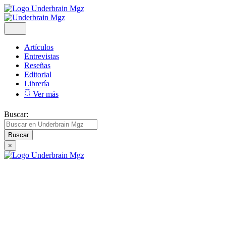
Artículos
Entrevistas
Reseñas
Editorial
Librería
👇 Ver más
Buscar:
×