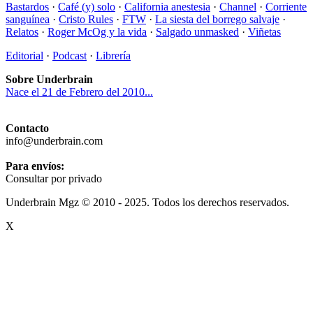
Bastardos
·
Café (y) solo
·
California anestesia
·
Channel
·
Corriente
sanguínea
·
Cristo Rules
·
FTW
·
La siesta del borrego salvaje
·
Relatos
·
Roger McOg y la vida
·
Salgado unmasked
·
Viñetas
Editorial
·
Podcast
·
Librería
Sobre Underbrain
Nace el 21 de Febrero del 2010...
Contacto
info@underbrain.com
Para envíos:
Consultar por privado
Underbrain Mgz © 2010 - 2025. Todos los derechos reservados.
X