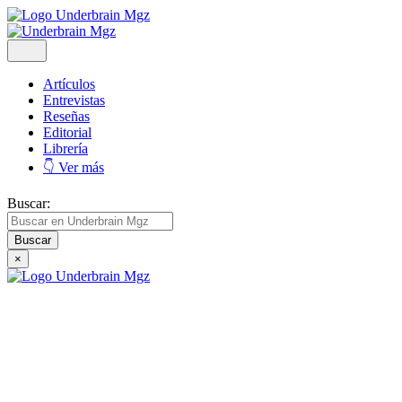
Artículos
Entrevistas
Reseñas
Editorial
Librería
👇 Ver más
Buscar:
×