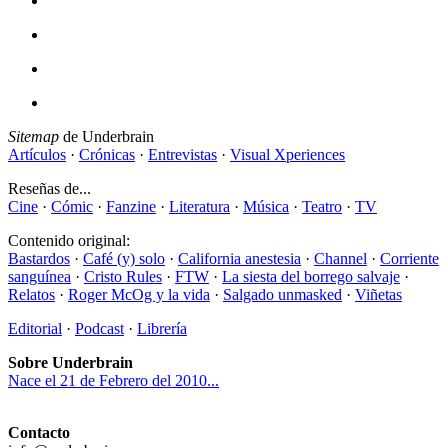
Sitemap
de Underbrain
Artículos
·
Crónicas
·
Entrevistas
·
Visual Xperiences
Reseñas de...
Cine
·
Cómic
·
Fanzine
·
Literatura
·
Música
·
Teatro
·
TV
Contenido original:
Bastardos
·
Café (y) solo
·
California anestesia
·
Channel
·
Corriente
sanguínea
·
Cristo Rules
·
FTW
·
La siesta del borrego salvaje
·
Relatos
·
Roger McOg y la vida
·
Salgado unmasked
·
Viñetas
Editorial
·
Podcast
·
Librería
Sobre Underbrain
Nace el 21 de Febrero del 2010...
Contacto