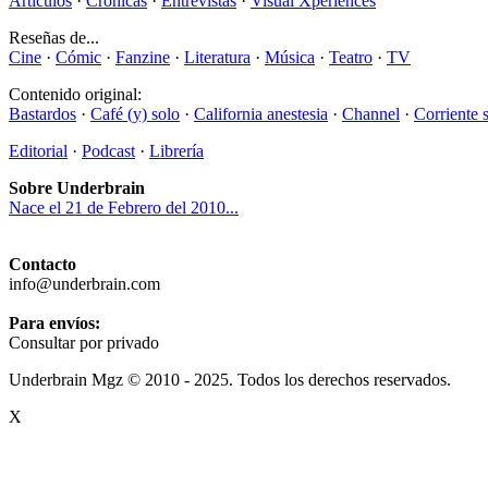
Artículos
·
Crónicas
·
Entrevistas
·
Visual Xperiences
Reseñas de...
Cine
·
Cómic
·
Fanzine
·
Literatura
·
Música
·
Teatro
·
TV
Contenido original:
Bastardos
·
Café (y) solo
·
California anestesia
·
Channel
·
Corriente 
Editorial
·
Podcast
·
Librería
Sobre Underbrain
Nace el 21 de Febrero del 2010...
Contacto
info@underbrain.com
Para envíos:
Consultar por privado
Underbrain Mgz © 2010 - 2025. Todos los derechos reservados.
X