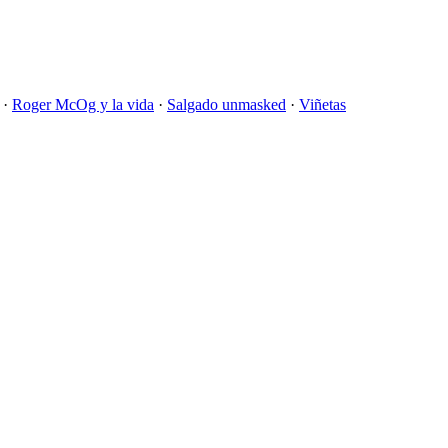
·
Roger McOg y la vida
·
Salgado unmasked
·
Viñetas