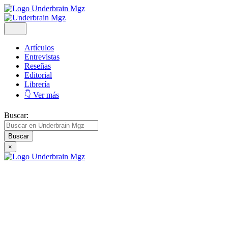
Artículos
Entrevistas
Reseñas
Editorial
Librería
👇 Ver más
Buscar:
×