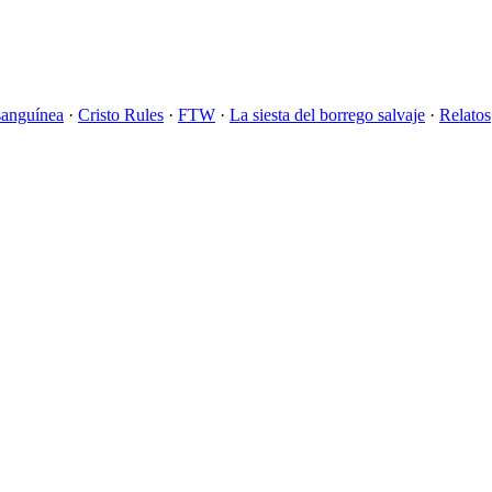
sanguínea
·
Cristo Rules
·
FTW
·
La siesta del borrego salvaje
·
Relatos