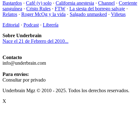
Bastardos
·
Café (y) solo
·
California anestesia
·
Channel
·
Corriente
sanguínea
·
Cristo Rules
·
FTW
·
La siesta del borrego salvaje
·
Relatos
·
Roger McOg y la vida
·
Salgado unmasked
·
Viñetas
Editorial
·
Podcast
·
Librería
Sobre Underbrain
Nace el 21 de Febrero del 2010...
Contacto
info@underbrain.com
Para envíos:
Consultar por privado
Underbrain Mgz © 2010 - 2025. Todos los derechos reservados.
X