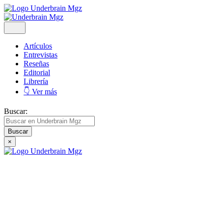
Artículos
Entrevistas
Reseñas
Editorial
Librería
👇 Ver más
Buscar:
×