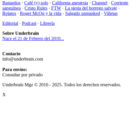
Bastardos
·
Café (y) solo
·
California anestesia
·
Channel
·
Corriente
sanguínea
·
Cristo Rules
·
FTW
·
La siesta del borrego salvaje
·
Relatos
·
Roger McOg y la vida
·
Salgado unmasked
·
Viñetas
Editorial
·
Podcast
·
Librería
Sobre Underbrain
Nace el 21 de Febrero del 2010...
Contacto
info@underbrain.com
Para envíos:
Consultar por privado
Underbrain Mgz © 2010 - 2025. Todos los derechos reservados.
X