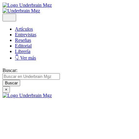
Artículos
Entrevistas
Reseñas
Editorial
Librería
👇 Ver más
Buscar:
×