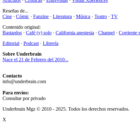
Artículos
·
Crónicas
·
Entrevistas
·
Visual Xperiences
Reseñas de...
Cine
·
Cómic
·
Fanzine
·
Literatura
·
Música
·
Teatro
·
TV
Contenido original:
Bastardos
·
Café (y) solo
·
California anestesia
·
Channel
·
Corriente 
Editorial
·
Podcast
·
Librería
Sobre Underbrain
Nace el 21 de Febrero del 2010...
Contacto
info@underbrain.com
Para envíos:
Consultar por privado
Underbrain Mgz © 2010 - 2025. Todos los derechos reservados.
X