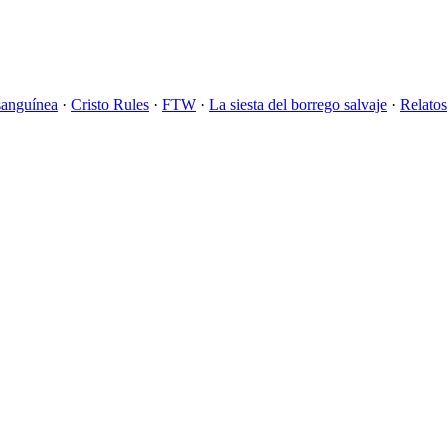
sanguínea
·
Cristo Rules
·
FTW
·
La siesta del borrego salvaje
·
Relatos