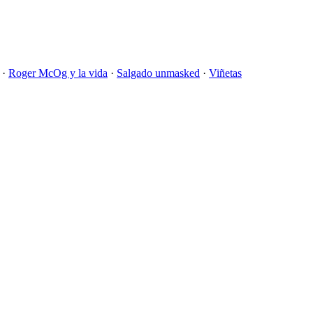
·
Roger McOg y la vida
·
Salgado unmasked
·
Viñetas