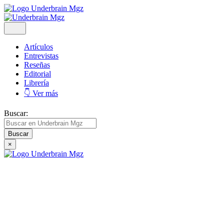
Artículos
Entrevistas
Reseñas
Editorial
Librería
👇 Ver más
Buscar:
×