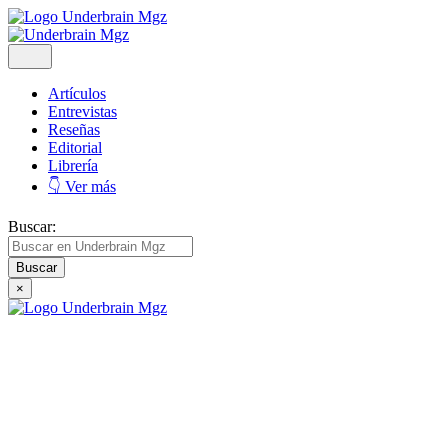
Artículos
Entrevistas
Reseñas
Editorial
Librería
👇 Ver más
Buscar:
×