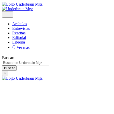
Artículos
Entrevistas
Reseñas
Editorial
Librería
👇 Ver más
Buscar:
×