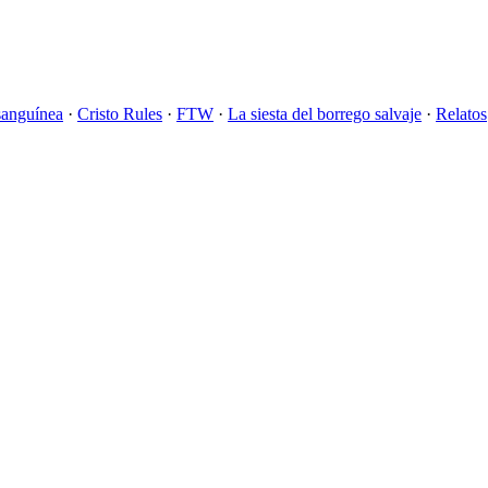
sanguínea
·
Cristo Rules
·
FTW
·
La siesta del borrego salvaje
·
Relatos