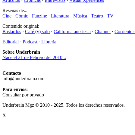
Artículos
·
Crónicas
·
Entrevistas
·
Visual Xperiences
Reseñas de...
Cine
·
Cómic
·
Fanzine
·
Literatura
·
Música
·
Teatro
·
TV
Contenido original:
Bastardos
·
Café (y) solo
·
California anestesia
·
Channel
·
Corriente 
Editorial
·
Podcast
·
Librería
Sobre Underbrain
Nace el 21 de Febrero del 2010...
Contacto
info@underbrain.com
Para envíos:
Consultar por privado
Underbrain Mgz © 2010 - 2025. Todos los derechos reservados.
X