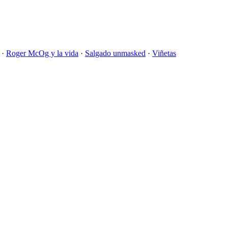
·
Roger McOg y la vida
·
Salgado unmasked
·
Viñetas