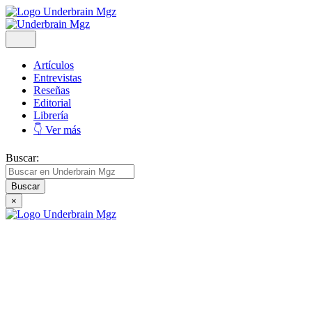
Artículos
Entrevistas
Reseñas
Editorial
Librería
👇 Ver más
Buscar:
×