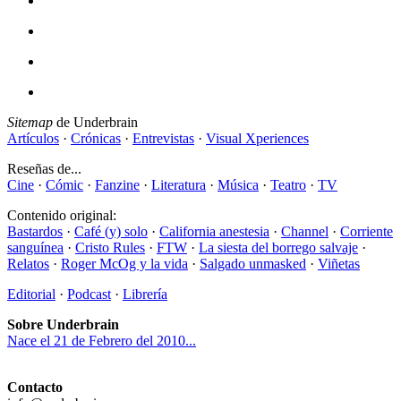
Sitemap
de Underbrain
Artículos
·
Crónicas
·
Entrevistas
·
Visual Xperiences
Reseñas de...
Cine
·
Cómic
·
Fanzine
·
Literatura
·
Música
·
Teatro
·
TV
Contenido original:
Bastardos
·
Café (y) solo
·
California anestesia
·
Channel
·
Corriente
sanguínea
·
Cristo Rules
·
FTW
·
La siesta del borrego salvaje
·
Relatos
·
Roger McOg y la vida
·
Salgado unmasked
·
Viñetas
Editorial
·
Podcast
·
Librería
Sobre Underbrain
Nace el 21 de Febrero del 2010...
Contacto