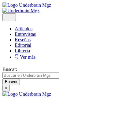
Artículos
Entrevistas
Reseñas
Editorial
Librería
👇 Ver más
Buscar:
×