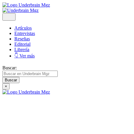
Artículos
Entrevistas
Reseñas
Editorial
Librería
👇 Ver más
Buscar:
×