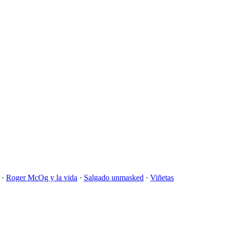
·
Roger McOg y la vida
·
Salgado unmasked
·
Viñetas