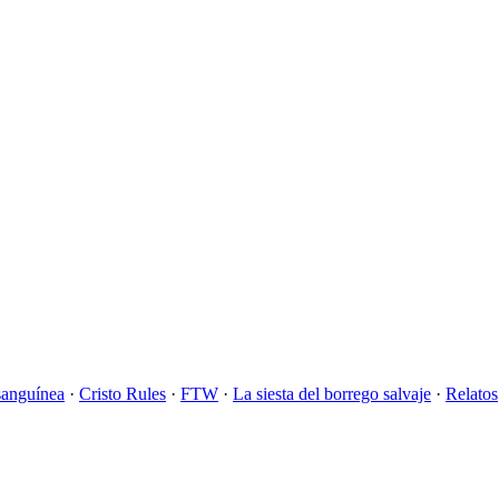
sanguínea
·
Cristo Rules
·
FTW
·
La siesta del borrego salvaje
·
Relatos