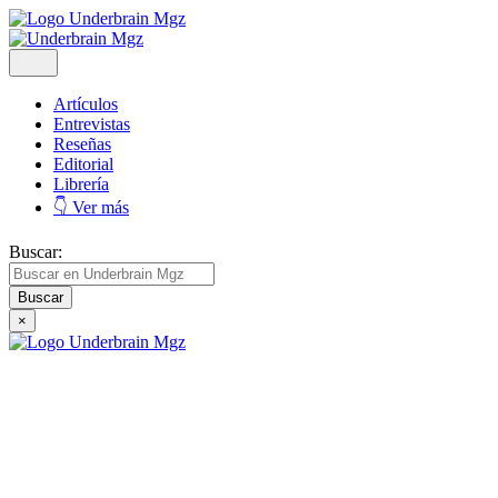
Artículos
Entrevistas
Reseñas
Editorial
Librería
👇 Ver más
Buscar:
×