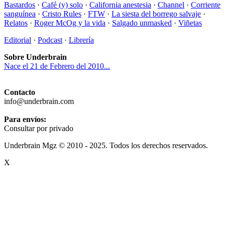
Bastardos
·
Café (y) solo
·
California anestesia
·
Channel
·
Corriente
sanguínea
·
Cristo Rules
·
FTW
·
La siesta del borrego salvaje
·
Relatos
·
Roger McOg y la vida
·
Salgado unmasked
·
Viñetas
Editorial
·
Podcast
·
Librería
Sobre Underbrain
Nace el 21 de Febrero del 2010...
Contacto
info@underbrain.com
Para envíos:
Consultar por privado
Underbrain Mgz © 2010 - 2025. Todos los derechos reservados.
X