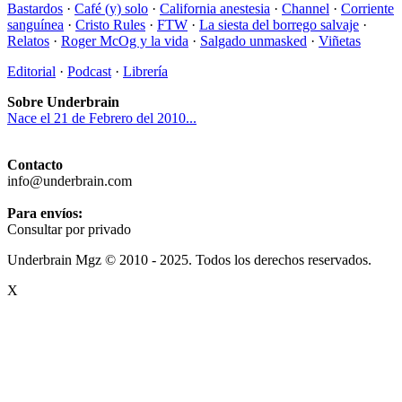
Bastardos
·
Café (y) solo
·
California anestesia
·
Channel
·
Corriente
sanguínea
·
Cristo Rules
·
FTW
·
La siesta del borrego salvaje
·
Relatos
·
Roger McOg y la vida
·
Salgado unmasked
·
Viñetas
Editorial
·
Podcast
·
Librería
Sobre Underbrain
Nace el 21 de Febrero del 2010...
Contacto
info@underbrain.com
Para envíos:
Consultar por privado
Underbrain Mgz © 2010 - 2025. Todos los derechos reservados.
X