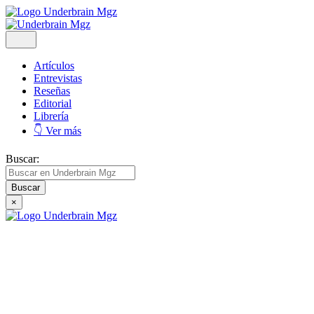
Artículos
Entrevistas
Reseñas
Editorial
Librería
👇 Ver más
Buscar:
×