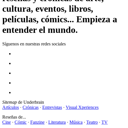
cultura, eventos, libros,
películas, cómics... Empieza a
entender el mundo.
Síguenos en nuestras redes sociales
Sitemap
de Underbrain
Artículos
·
Crónicas
·
Entrevistas
·
Visual Xperiences
Reseñas de...
Cine
·
Cómic
·
Fanzine
·
Literatura
·
Música
·
Teatro
·
TV