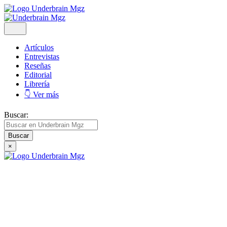
Artículos
Entrevistas
Reseñas
Editorial
Librería
👇 Ver más
Buscar:
×