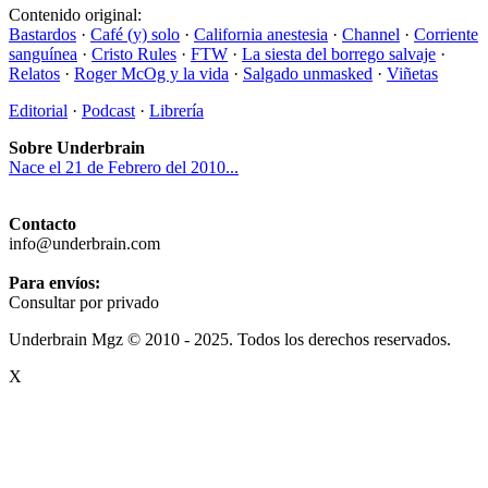
Contenido original:
Bastardos
·
Café (y) solo
·
California anestesia
·
Channel
·
Corriente
sanguínea
·
Cristo Rules
·
FTW
·
La siesta del borrego salvaje
·
Relatos
·
Roger McOg y la vida
·
Salgado unmasked
·
Viñetas
Editorial
·
Podcast
·
Librería
Sobre Underbrain
Nace el 21 de Febrero del 2010...
Contacto
info@underbrain.com
Para envíos:
Consultar por privado
Underbrain Mgz © 2010 - 2025. Todos los derechos reservados.
X