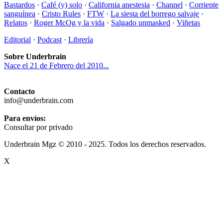
Bastardos
·
Café (y) solo
·
California anestesia
·
Channel
·
Corriente
sanguínea
·
Cristo Rules
·
FTW
·
La siesta del borrego salvaje
·
Relatos
·
Roger McOg y la vida
·
Salgado unmasked
·
Viñetas
Editorial
·
Podcast
·
Librería
Sobre Underbrain
Nace el 21 de Febrero del 2010...
Contacto
info@underbrain.com
Para envíos:
Consultar por privado
Underbrain Mgz © 2010 - 2025. Todos los derechos reservados.
X