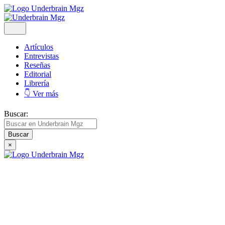
Artículos
Entrevistas
Reseñas
Editorial
Librería
👇 Ver más
Buscar:
×