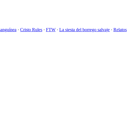
sanguínea
·
Cristo Rules
·
FTW
·
La siesta del borrego salvaje
·
Relatos