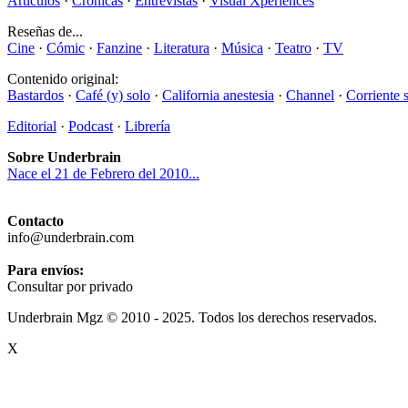
Artículos
·
Crónicas
·
Entrevistas
·
Visual Xperiences
Reseñas de...
Cine
·
Cómic
·
Fanzine
·
Literatura
·
Música
·
Teatro
·
TV
Contenido original:
Bastardos
·
Café (y) solo
·
California anestesia
·
Channel
·
Corriente 
Editorial
·
Podcast
·
Librería
Sobre Underbrain
Nace el 21 de Febrero del 2010...
Contacto
info@underbrain.com
Para envíos:
Consultar por privado
Underbrain Mgz © 2010 - 2025. Todos los derechos reservados.
X