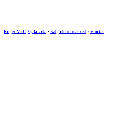
·
Roger McOg y la vida
·
Salgado unmasked
·
Viñetas