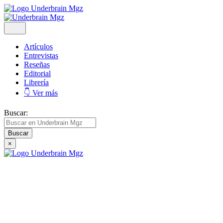
Artículos
Entrevistas
Reseñas
Editorial
Librería
👇 Ver más
Buscar:
×