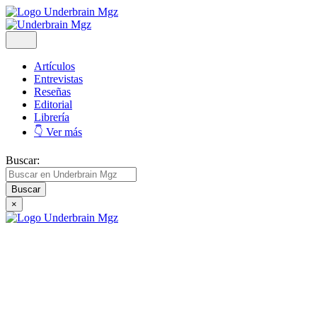
Artículos
Entrevistas
Reseñas
Editorial
Librería
👇 Ver más
Buscar:
×