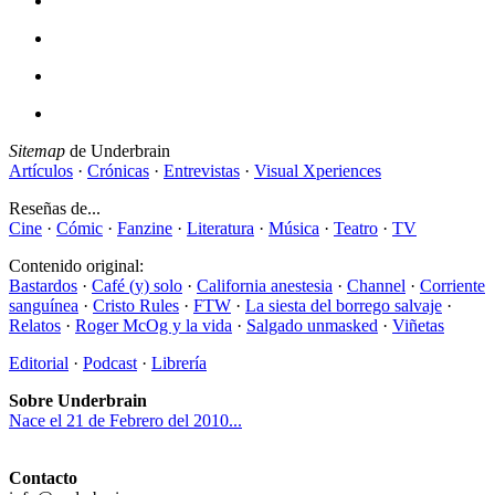
Sitemap
de Underbrain
Artículos
·
Crónicas
·
Entrevistas
·
Visual Xperiences
Reseñas de...
Cine
·
Cómic
·
Fanzine
·
Literatura
·
Música
·
Teatro
·
TV
Contenido original:
Bastardos
·
Café (y) solo
·
California anestesia
·
Channel
·
Corriente
sanguínea
·
Cristo Rules
·
FTW
·
La siesta del borrego salvaje
·
Relatos
·
Roger McOg y la vida
·
Salgado unmasked
·
Viñetas
Editorial
·
Podcast
·
Librería
Sobre Underbrain
Nace el 21 de Febrero del 2010...
Contacto