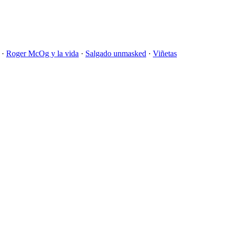
·
Roger McOg y la vida
·
Salgado unmasked
·
Viñetas