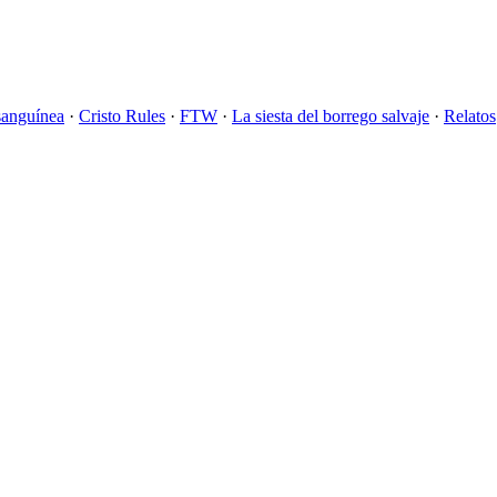
sanguínea
·
Cristo Rules
·
FTW
·
La siesta del borrego salvaje
·
Relatos