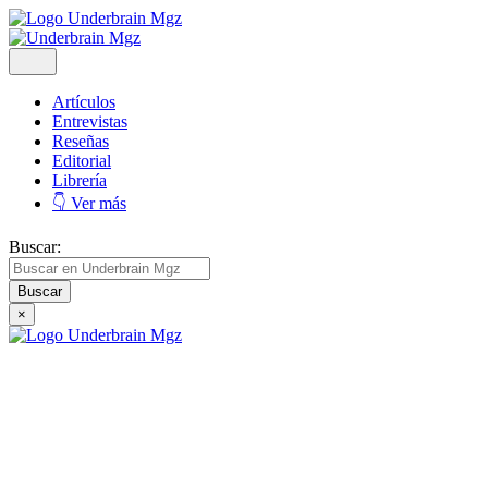
Artículos
Entrevistas
Reseñas
Editorial
Librería
👇 Ver más
Buscar:
×