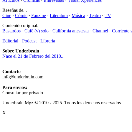
Artículos
·
Crónicas
·
Entrevistas
·
Visual Xperiences
Reseñas de...
Cine
·
Cómic
·
Fanzine
·
Literatura
·
Música
·
Teatro
·
TV
Contenido original:
Bastardos
·
Café (y) solo
·
California anestesia
·
Channel
·
Corriente 
Editorial
·
Podcast
·
Librería
Sobre Underbrain
Nace el 21 de Febrero del 2010...
Contacto
info@underbrain.com
Para envíos:
Consultar por privado
Underbrain Mgz © 2010 - 2025. Todos los derechos reservados.
X