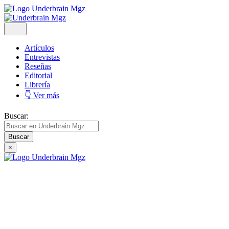
Artículos
Entrevistas
Reseñas
Editorial
Librería
👇 Ver más
Buscar:
×