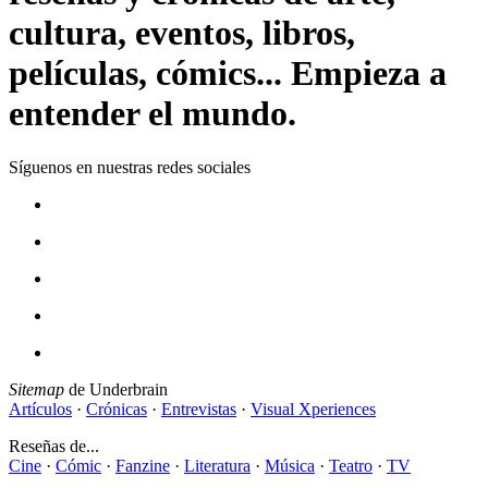
cultura, eventos, libros,
películas, cómics... Empieza a
entender el mundo.
Síguenos en nuestras redes sociales
Sitemap
de Underbrain
Artículos
·
Crónicas
·
Entrevistas
·
Visual Xperiences
Reseñas de...
Cine
·
Cómic
·
Fanzine
·
Literatura
·
Música
·
Teatro
·
TV