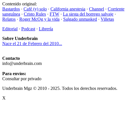
Contenido original:
Bastardos
·
Café (y) solo
·
California anestesia
·
Channel
·
Corriente
sanguínea
·
Cristo Rules
·
FTW
·
La siesta del borrego salvaje
·
Relatos
·
Roger McOg y la vida
·
Salgado unmasked
·
Viñetas
Editorial
·
Podcast
·
Librería
Sobre Underbrain
Nace el 21 de Febrero del 2010...
Contacto
info@underbrain.com
Para envíos:
Consultar por privado
Underbrain Mgz © 2010 - 2025. Todos los derechos reservados.
X