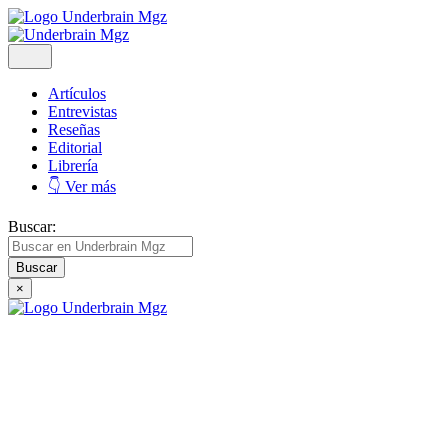
Artículos
Entrevistas
Reseñas
Editorial
Librería
👇 Ver más
Buscar:
×