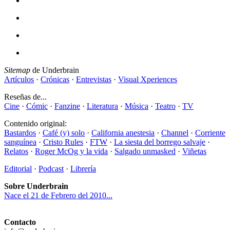
Sitemap
de Underbrain
Artículos
·
Crónicas
·
Entrevistas
·
Visual Xperiences
Reseñas de...
Cine
·
Cómic
·
Fanzine
·
Literatura
·
Música
·
Teatro
·
TV
Contenido original:
Bastardos
·
Café (y) solo
·
California anestesia
·
Channel
·
Corriente
sanguínea
·
Cristo Rules
·
FTW
·
La siesta del borrego salvaje
·
Relatos
·
Roger McOg y la vida
·
Salgado unmasked
·
Viñetas
Editorial
·
Podcast
·
Librería
Sobre Underbrain
Nace el 21 de Febrero del 2010...
Contacto