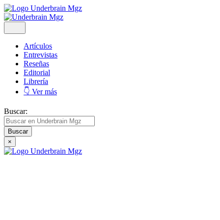
Artículos
Entrevistas
Reseñas
Editorial
Librería
👇 Ver más
Buscar:
×