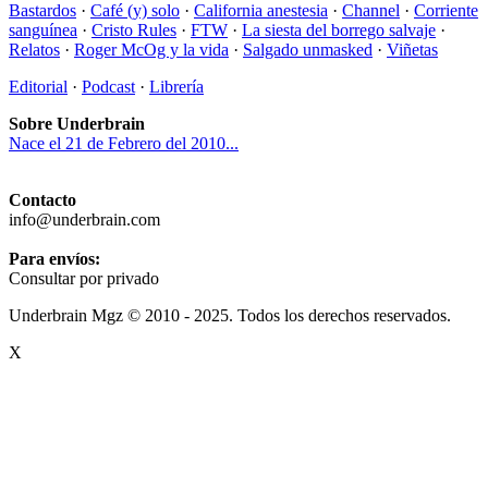
Bastardos
·
Café (y) solo
·
California anestesia
·
Channel
·
Corriente
sanguínea
·
Cristo Rules
·
FTW
·
La siesta del borrego salvaje
·
Relatos
·
Roger McOg y la vida
·
Salgado unmasked
·
Viñetas
Editorial
·
Podcast
·
Librería
Sobre Underbrain
Nace el 21 de Febrero del 2010...
Contacto
info@underbrain.com
Para envíos:
Consultar por privado
Underbrain Mgz © 2010 - 2025. Todos los derechos reservados.
X