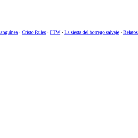
sanguínea
·
Cristo Rules
·
FTW
·
La siesta del borrego salvaje
·
Relatos