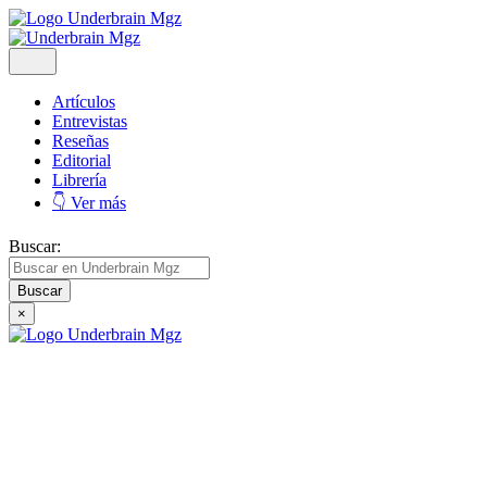
Artículos
Entrevistas
Reseñas
Editorial
Librería
👇 Ver más
Buscar:
×