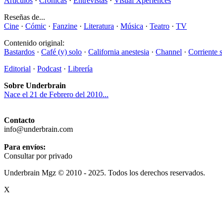
Artículos
·
Crónicas
·
Entrevistas
·
Visual Xperiences
Reseñas de...
Cine
·
Cómic
·
Fanzine
·
Literatura
·
Música
·
Teatro
·
TV
Contenido original:
Bastardos
·
Café (y) solo
·
California anestesia
·
Channel
·
Corriente 
Editorial
·
Podcast
·
Librería
Sobre Underbrain
Nace el 21 de Febrero del 2010...
Contacto
info@underbrain.com
Para envíos:
Consultar por privado
Underbrain Mgz © 2010 - 2025. Todos los derechos reservados.
X