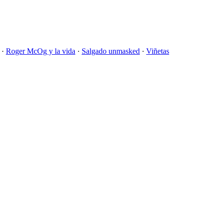
·
Roger McOg y la vida
·
Salgado unmasked
·
Viñetas