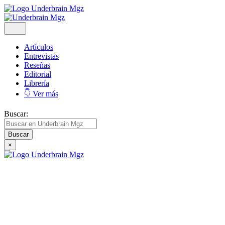
Artículos
Entrevistas
Reseñas
Editorial
Librería
👇 Ver más
Buscar:
×