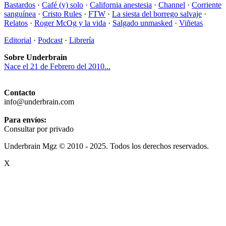
Bastardos
·
Café (y) solo
·
California anestesia
·
Channel
·
Corriente
sanguínea
·
Cristo Rules
·
FTW
·
La siesta del borrego salvaje
·
Relatos
·
Roger McOg y la vida
·
Salgado unmasked
·
Viñetas
Editorial
·
Podcast
·
Librería
Sobre Underbrain
Nace el 21 de Febrero del 2010...
Contacto
info@underbrain.com
Para envíos:
Consultar por privado
Underbrain Mgz © 2010 - 2025. Todos los derechos reservados.
X