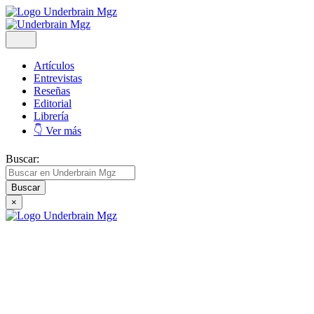
Artículos
Entrevistas
Reseñas
Editorial
Librería
👇 Ver más
Buscar:
×