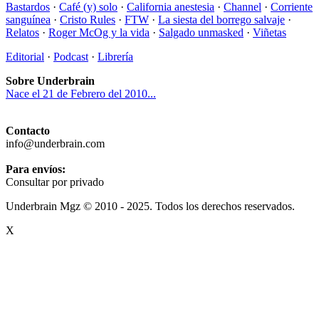
Bastardos
·
Café (y) solo
·
California anestesia
·
Channel
·
Corriente
sanguínea
·
Cristo Rules
·
FTW
·
La siesta del borrego salvaje
·
Relatos
·
Roger McOg y la vida
·
Salgado unmasked
·
Viñetas
Editorial
·
Podcast
·
Librería
Sobre Underbrain
Nace el 21 de Febrero del 2010...
Contacto
info@underbrain.com
Para envíos:
Consultar por privado
Underbrain Mgz © 2010 - 2025. Todos los derechos reservados.
X