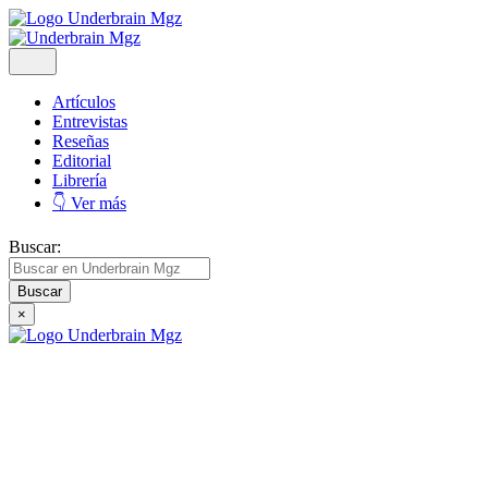
Artículos
Entrevistas
Reseñas
Editorial
Librería
👇 Ver más
Buscar:
×