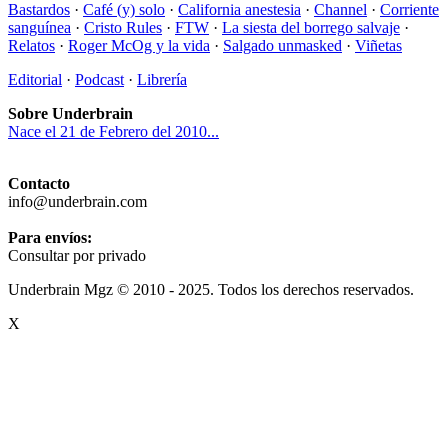
Bastardos
·
Café (y) solo
·
California anestesia
·
Channel
·
Corriente
sanguínea
·
Cristo Rules
·
FTW
·
La siesta del borrego salvaje
·
Relatos
·
Roger McOg y la vida
·
Salgado unmasked
·
Viñetas
Editorial
·
Podcast
·
Librería
Sobre Underbrain
Nace el 21 de Febrero del 2010...
Contacto
info@underbrain.com
Para envíos:
Consultar por privado
Underbrain Mgz © 2010 - 2025. Todos los derechos reservados.
X