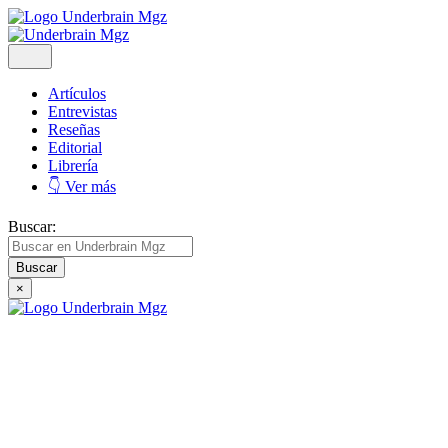
Artículos
Entrevistas
Reseñas
Editorial
Librería
👇 Ver más
Buscar:
×