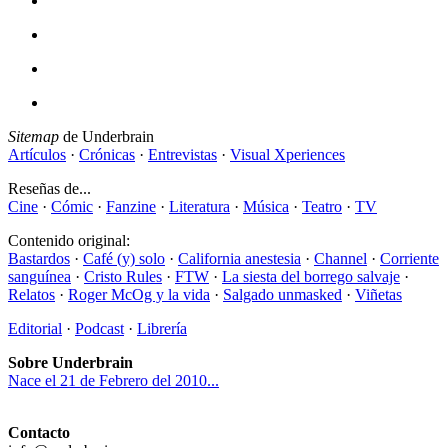
Sitemap
de Underbrain
Artículos
·
Crónicas
·
Entrevistas
·
Visual Xperiences
Reseñas de...
Cine
·
Cómic
·
Fanzine
·
Literatura
·
Música
·
Teatro
·
TV
Contenido original:
Bastardos
·
Café (y) solo
·
California anestesia
·
Channel
·
Corriente
sanguínea
·
Cristo Rules
·
FTW
·
La siesta del borrego salvaje
·
Relatos
·
Roger McOg y la vida
·
Salgado unmasked
·
Viñetas
Editorial
·
Podcast
·
Librería
Sobre Underbrain
Nace el 21 de Febrero del 2010...
Contacto