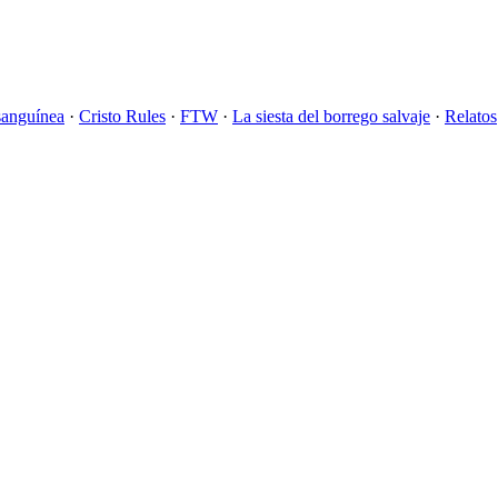
sanguínea
·
Cristo Rules
·
FTW
·
La siesta del borrego salvaje
·
Relatos