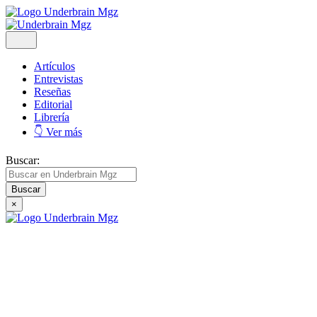
Artículos
Entrevistas
Reseñas
Editorial
Librería
👇 Ver más
Buscar:
×