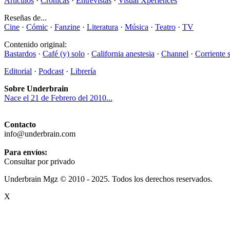
Artículos
·
Crónicas
·
Entrevistas
·
Visual Xperiences
Reseñas de...
Cine
·
Cómic
·
Fanzine
·
Literatura
·
Música
·
Teatro
·
TV
Contenido original:
Bastardos
·
Café (y) solo
·
California anestesia
·
Channel
·
Corriente 
Editorial
·
Podcast
·
Librería
Sobre Underbrain
Nace el 21 de Febrero del 2010...
Contacto
info@underbrain.com
Para envíos:
Consultar por privado
Underbrain Mgz © 2010 - 2025. Todos los derechos reservados.
X