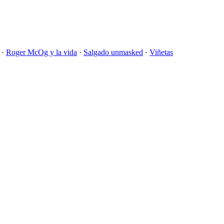
·
Roger McOg y la vida
·
Salgado unmasked
·
Viñetas