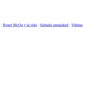
·
Roger McOg y la vida
·
Salgado unmasked
·
Viñetas