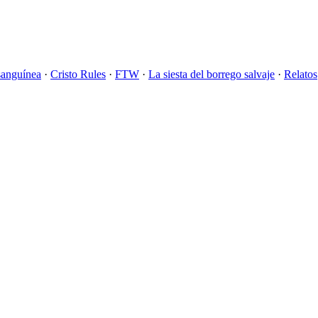
sanguínea
·
Cristo Rules
·
FTW
·
La siesta del borrego salvaje
·
Relatos