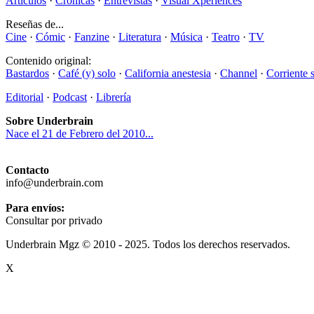
Artículos
·
Crónicas
·
Entrevistas
·
Visual Xperiences
Reseñas de...
Cine
·
Cómic
·
Fanzine
·
Literatura
·
Música
·
Teatro
·
TV
Contenido original:
Bastardos
·
Café (y) solo
·
California anestesia
·
Channel
·
Corriente 
Editorial
·
Podcast
·
Librería
Sobre Underbrain
Nace el 21 de Febrero del 2010...
Contacto
info@underbrain.com
Para envíos:
Consultar por privado
Underbrain Mgz © 2010 - 2025. Todos los derechos reservados.
X