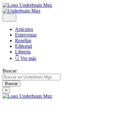
Artículos
Entrevistas
Reseñas
Editorial
Librería
👇 Ver más
Buscar:
×