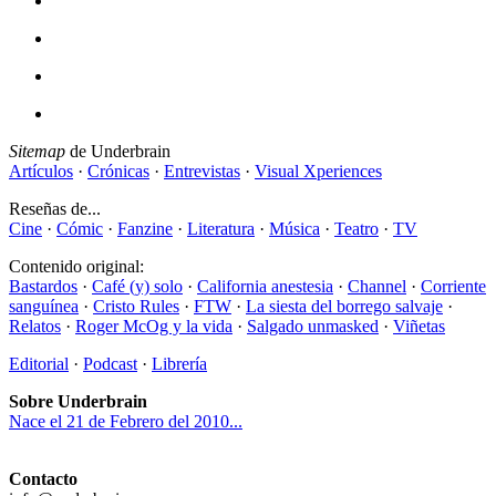
Sitemap
de Underbrain
Artículos
·
Crónicas
·
Entrevistas
·
Visual Xperiences
Reseñas de...
Cine
·
Cómic
·
Fanzine
·
Literatura
·
Música
·
Teatro
·
TV
Contenido original:
Bastardos
·
Café (y) solo
·
California anestesia
·
Channel
·
Corriente
sanguínea
·
Cristo Rules
·
FTW
·
La siesta del borrego salvaje
·
Relatos
·
Roger McOg y la vida
·
Salgado unmasked
·
Viñetas
Editorial
·
Podcast
·
Librería
Sobre Underbrain
Nace el 21 de Febrero del 2010...
Contacto