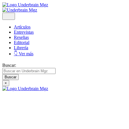
Artículos
Entrevistas
Reseñas
Editorial
Librería
👇 Ver más
Buscar:
×