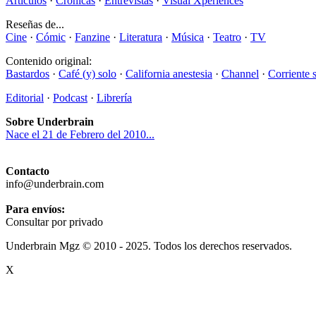
Artículos
·
Crónicas
·
Entrevistas
·
Visual Xperiences
Reseñas de...
Cine
·
Cómic
·
Fanzine
·
Literatura
·
Música
·
Teatro
·
TV
Contenido original:
Bastardos
·
Café (y) solo
·
California anestesia
·
Channel
·
Corriente 
Editorial
·
Podcast
·
Librería
Sobre Underbrain
Nace el 21 de Febrero del 2010...
Contacto
info@underbrain.com
Para envíos:
Consultar por privado
Underbrain Mgz © 2010 - 2025. Todos los derechos reservados.
X