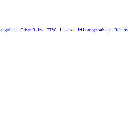
sanguínea
·
Cristo Rules
·
FTW
·
La siesta del borrego salvaje
·
Relatos