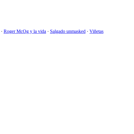
·
Roger McOg y la vida
·
Salgado unmasked
·
Viñetas