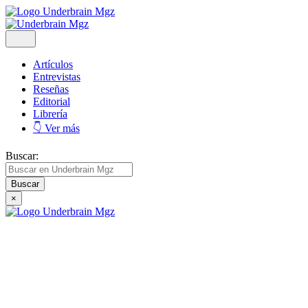
Artículos
Entrevistas
Reseñas
Editorial
Librería
👇 Ver más
Buscar:
×