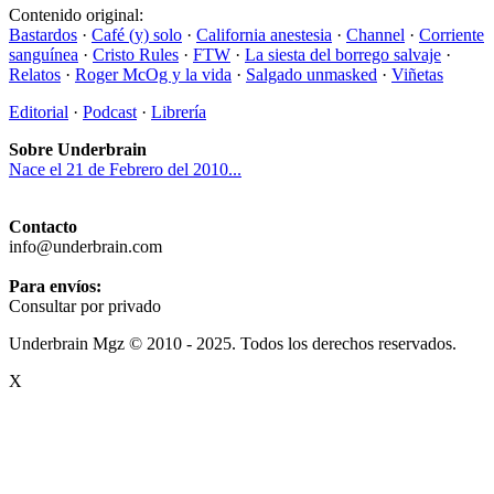
Contenido original:
Bastardos
·
Café (y) solo
·
California anestesia
·
Channel
·
Corriente
sanguínea
·
Cristo Rules
·
FTW
·
La siesta del borrego salvaje
·
Relatos
·
Roger McOg y la vida
·
Salgado unmasked
·
Viñetas
Editorial
·
Podcast
·
Librería
Sobre Underbrain
Nace el 21 de Febrero del 2010...
Contacto
info@underbrain.com
Para envíos:
Consultar por privado
Underbrain Mgz © 2010 - 2025. Todos los derechos reservados.
X