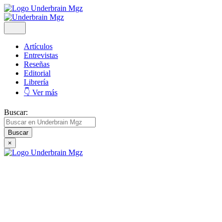
Artículos
Entrevistas
Reseñas
Editorial
Librería
👇 Ver más
Buscar:
×