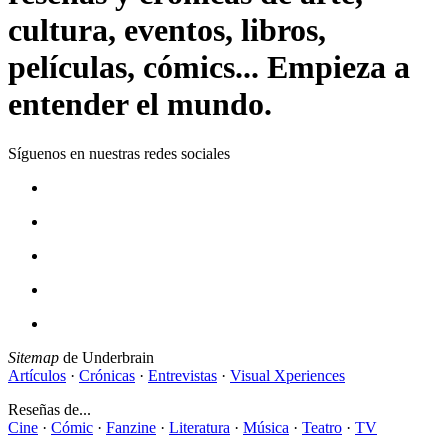
cultura, eventos, libros,
películas, cómics... Empieza a
entender el mundo.
Síguenos en nuestras redes sociales
Sitemap
de Underbrain
Artículos
·
Crónicas
·
Entrevistas
·
Visual Xperiences
Reseñas de...
Cine
·
Cómic
·
Fanzine
·
Literatura
·
Música
·
Teatro
·
TV