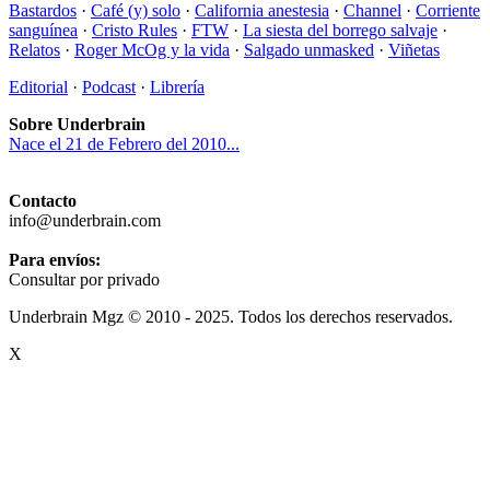
Bastardos
·
Café (y) solo
·
California anestesia
·
Channel
·
Corriente
sanguínea
·
Cristo Rules
·
FTW
·
La siesta del borrego salvaje
·
Relatos
·
Roger McOg y la vida
·
Salgado unmasked
·
Viñetas
Editorial
·
Podcast
·
Librería
Sobre Underbrain
Nace el 21 de Febrero del 2010...
Contacto
info@underbrain.com
Para envíos:
Consultar por privado
Underbrain Mgz © 2010 - 2025. Todos los derechos reservados.
X