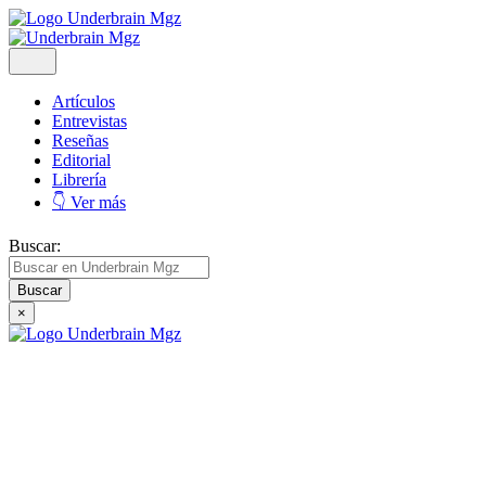
Artículos
Entrevistas
Reseñas
Editorial
Librería
👇 Ver más
Buscar:
×